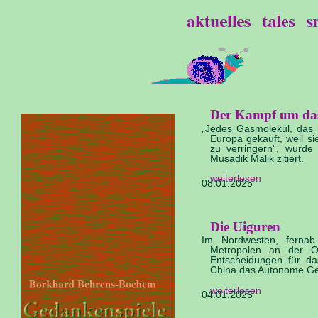
Der Kampf um da
„Jedes Gasmolekül, das 
Europa gekauft, weil s
zu verringern“, wurde 
Musadik Malik zitiert.
weiterlesen
08.01.2025
Die Uiguren
Im Nordwesten, fernab 
Metropolen an der O
Entscheidungen für da
China das Autonome Geb
weiterlesen
04.01.2025