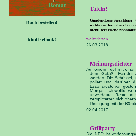
Tafeln!
Gnaden-Lose Siezählung ­–G
Buch bestellen!
wahlweise kann hier Sie- od
nichtliterarische Abhandlu
weiterlesen
kindle ebook!
26.03.2018
Meinungsdichter
Auf einem Topf mit ein
dem Gefäß. Feindeinw
werden. Die Schüssel, un
poliert und darüber 
Essensreste von gester
Morgen. Ich wollte, wer
unverdaute Reste au
zersplitterten sich obe
Reinigung mit der Bürs
02.04.2017
Grillparty
Die NPD ist verfassungsw