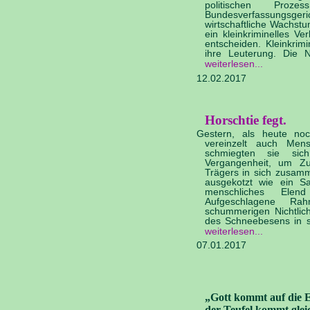
politischen Pro
Bundesverfassungsger
wirtschaftliche Wachstu
ein kleinkriminelles V
entscheiden. Kleinkrimi
ihre Leuterung. Die NP
weiterlesen
12.02.2017
Horschtie fegt.
Gestern, als heute no
vereinzelt auch Men
schmiegten sie sic
Vergangenheit, um Zu
Trägers in sich zusamm
ausgekotzt wie ein S
menschliches Elend
Aufgeschlagene Rah
schummerigen Nichtlic
des Schneebesens in si
weiterlesen
07.01.2017
„Gott kommt auf die E
der Teufel kommt gleic