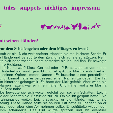
it seinen Händen!
vor dem Schlafengehen oder dem Mittagessen lesen!
 sah er sie. Nicht weit entfernt trippelte sie mit leichtem Schritt. Er
ie Hände und verspürte den Zwang, sich auf sie zu stürzen. Nein,
te sich beherrschen, sonst bemerkte sie ihn und floh. Er bewegte
 ihre Richtung.
 ihr Name war? Klara, Gertrud oder…? Er schaute sie von hinten
 Hinterteil war rund gewölbt und lief spitz zu. Martha entschied er.
 seinen Opfern immer Namen. Er brauchte diese persönliche
ung. Einmal hatte er vergessen, einen Namen zu geben. Die Tat
hn hinterher gelangweilt. Es hatte der Kick gefehlt. Aber wenn sie
Namen hatten, war er ihnen näher. Und näher wollte er Martha
. Sehr nahe.
os bewegte sie sich weiter, gefolgt von seinem Schatten. Leicht
e der Schatten sie. Er zuckte zurück. Ob sie ihn gespürt hatte? Sie
t ahnungslos weiter. Leicht streckte er die Hände, machte sie
eidig. Diese Hände sollte sie spüren. Oft hatte er überlegt, ob er
sser oder aber eine Axt nehmen sollte. Er schüttelte wieder den
Ihm schauderte. Das Blut würde spritzen und ihn eventuell