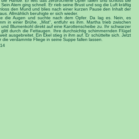
e die Hände. Er ließ das zerbrochene Opfer fallen und schloss die
Sein Atem ging schnell. Er rieb seine Brust und sog die Luft kräftig
chloss den Mund und blies nach einer kurzen Pause den Inhalt der
us. Allmählich beruhigte er sich wieder.
ete die Augen und suchte nach dem Opfer. Da lag es. Nein, es
m in einer Brühe. „Mist“, entfuhr es ihm. Martha trieb zwischen
 und Blumenkohl direkt auf eine Karottenscheibe zu. Ihr schwarzer
 glitt durch die Fettaugen. Ihre durchsichtig schimmernden Flügel
eit ausgebreitet. Ein Ekel stieg in ihm auf. Er schüttelte sich. Jetzt
r die verdammte Fliege in seine Suppe fallen lassen.
014