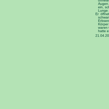
öffnet
Augen. 
ein, s
Lunge a
Er öffn
schwam
Erbsen
Körper
waren w
hatte e
21.04.2