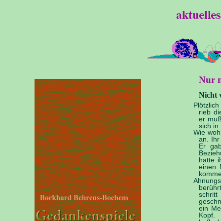
Nur m
Nicht 
Plötzlich
rieb d
er muß
sich in
Wie wohl
an. Ihr
Er gab
Bezieh
hatte i
einen 
kommen
Ahnungsl
berührt
schrit
geschm
ein Me
Kopf. 