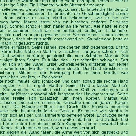
ken oder er würde nur ein Loch in Marta erzeugen. Dabei suchte er
ie innige Nähe. Ein Hilfsmittel würde Abstand erzeugen.
nzelte weiter. Sie schien vergnügt zu sein. Er faltete die Hände und
e sie weit auseinander. Er brauchte die Geschmeidigkeit seiner
, dann würde er auch Martha bekommen, wie er sie alle
en hatte. Martha hatte sich ein bisschen entfernt. Er wurde
sig. Schnell schob er sich näher an sie heran. Alle hatte er nicht
sen bekommen. Edith war ihm entfleucht, entflogen. Er lächelte.
musste noch sehr jung gewesen sein. Sie hatte noch einen kleinen
 Körper, doch als er zugriff, entschwand sie. Stundenlang hatte er
 nach ihr gesucht. Nichts.
ürde er fassen. Seine Hände streichelten sich gegenseitig. Er fing
e körperliche Nähe zu Martha, zu suchen. Langsam schob er sich
 Und wieder berührte, ja streichelte sein Schatten Martha. Sie
eunigte ihren Schritt. Er fühlte das Herz schneller schlagen. Zart
e er sich an die Wand. Erste Schweißperlen glitzerten auf seiner
Er näherte sich Martha. Sein Atem stockte. Die Hand streckte er in
ichtung. Mitten in der Bewegung hielt er inne. Martha war
eblieben, vor ihm, in Reichweite.
te noch, mußte kurz schlucken und dann schlug die rechte Hand
ungslos zu. Er ergriff Martha. Seine Hand erfasste Martha’s
. Sie zappelte, versuchte sich seinem Griff zu entziehen und
elte. Ihr Körper entwand sich langsam der Umklammerung. Seine
 Hand krallte sich zusätzlich um ihren Körper. Martha war
chlossen. Sie surrte, schnurrte, kreischte und ihr ganzer Körper
 sich. Die Hände erhöhten den Druck. Der Schweiß bedeckte
rweile sein blutunterlaufendes Gesicht. Er spürte wie Martha in
ngst sich aus der Umklammerung befreien wollte. Er drückte seine
stärker zusammen, bis sie sich weiß einfärbten. Und zärtlich, fast
d hörte er den Ton, diesen süßen Klang auf den er gewartet hatte.
 Knack, das immer entstand, wenn etwas zerbrach.
sich gegen die Wand fallen, die Arme weit von sich gestreckt und