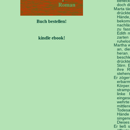
beflec
doch d
Marta tä
drückt
Hände
Buch bestellen!
bekomm
nachläs
zu fas
Edith 
zarten
kindle ebook!
ruhelos
Martha w
an, di
heran.
beschl
drückt
Stirn. 
ihre R
steheng
Er zöger
erbarm
Körper
stramp
linke
einges
wehrte
mittle
Todesa
Hände 
singen
Dieses
Er ließ 