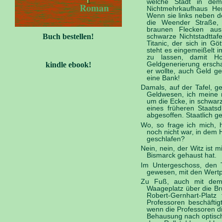
welche Stadt in de
Nichtmehrkaufhaus Hert
Wenn sie links neben d
die Weender Straße, 
braunen Flecken aus 
Buch bestellen!
schwarze Nichtstadttafe
Titanic, der sich in Gö
steht es eingemeißelt 
zu lassen, damit Ho
Geldgenerierung erscha
kindle ebook!
er wollte, auch Geld g
eine Bank!
Damals, auf der Tafel, 
Geldwesen, ich meine
um die Ecke, in schwarz
eines früheren Staatsd
abgesoffen. Staatlich ge
Wo, so frage ich mich, 
noch nicht war, in dem
geschlafen?
Nein, nein, der Witz ist m
Bismarck gehaust hat.
Im Untergeschoss, den 
gewesen, mit den Wertp
Zu Fuß, auch mit dem 
Waageplatz über die Br
Robert-Gernhart-Platz
Professoren beschäftigt
wenn die Professoren d
Behausung nach optisch