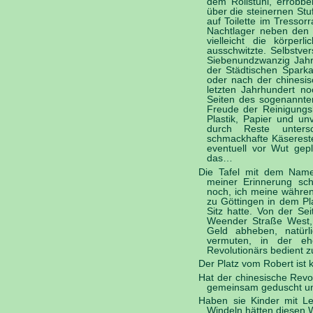
dem Rollstuhl, errobbe
über die steinernen St
auf Toilette im Tressor
Nachtlager neben den 
vielleicht die körper
ausschwitzte. Selbstver
Siebenundzwanzig Jah
der Städtischen Sparka
oder nach der chinesis
letzten Jahrhundert n
Seiten des sogenannten
Freude der Reinigungsk
Plastik, Papier und un
durch Reste untersc
schmackhafte Käserest
eventuell vor Wut gep
das…
Die Tafel mit dem Name
meiner Erinnerung sc
noch, ich meine währen
zu Göttingen in dem Pl
Sitz hatte. Von der Se
Weender Straße West,
Geld abheben, natür
vermuten, in der ehe
Revolutionärs bedient z
Der Platz vom Robert ist 
Hat der chinesische Revo
gemeinsam geduscht und
Haben sie Kinder mit Le
Windeln hätten diesen We