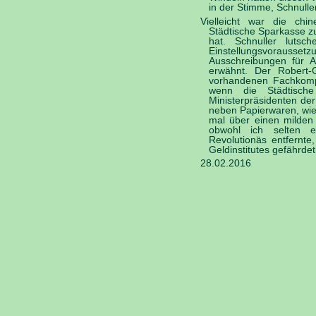
in der Stimme, Schnulle
Vielleicht war die chi
Städtische Sparkasse z
hat. Schnuller luts
Einstellungsvorausset
Ausschreibungen für A
erwähnt. Der Robert-G
vorhandenen Fachkomp
wenn die Städtisch
Ministerpräsidenten der
neben Papierwaren, wie
mal über einen milden 
obwohl ich selten e
Revolutionäs entfernte
Geldinstitutes gefährdet
28.02.2016