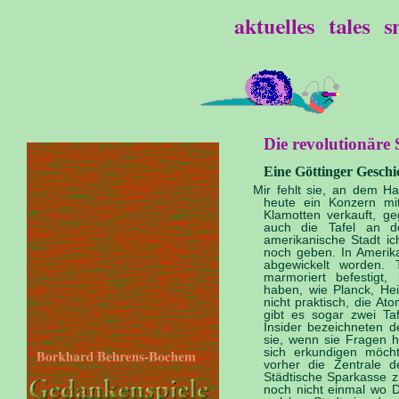
Die revolutionäre 
Eine Göttinger Geschi
Mir fehlt sie, an dem H
heute ein Konzern mi
Klamotten verkauft, ge
auch die Tafel an d
amerikanische Stadt ic
noch geben. In Amerika 
abgewickelt worden. 
marmoriert befestigt
haben, wie Planck, Hei
nicht praktisch, die A
gibt es sogar zwei Ta
Insider bezeichneten d
sie, wenn sie Fragen 
sich erkundigen möch
vorher die Zentrale d
Städtische Sparkasse z
noch nicht einmal wo De