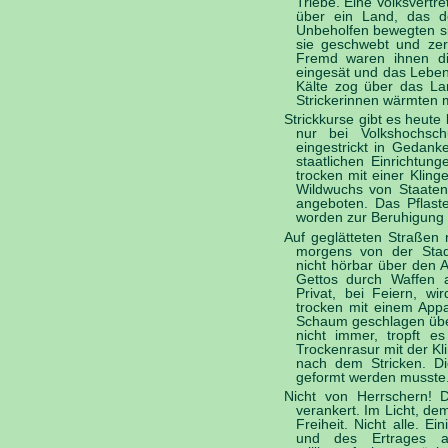
Triebe. Eine Volksvertr
über ein Land, das de
Unbeholfen bewegten s
sie geschwebt und zer
Fremd waren ihnen di
eingesät und das Leben 
Kälte zog über das La
Strickerinnen wärmten m
Strickkurse gibt es heute
nur bei Volkshochsch
eingestrickt in Gedank
staatlichen Einrichtung
trocken mit einer Kling
Wildwuchs von Staaten
angeboten. Das Pflaste
worden zur Beruhigung 
Auf geglätteten Straßen
morgens von der Stad
nicht hörbar über den A
Gettos durch Waffen a
Privat, bei Feiern, wi
trocken mit einem Appa
Schaum geschlagen übe
nicht immer, tropft e
Trockenrasur mit der Kl
nach dem Stricken. Di
geformt werden musste
Nicht von Herrschern! D
verankert. Im Licht, d
Freiheit. Nicht alle. E
und des Ertrages a