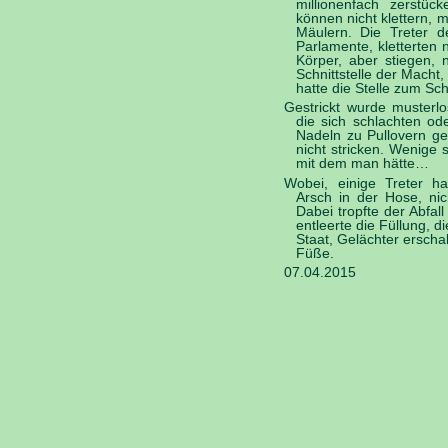
millionenfach zerstüc
können nicht klettern,
Mäulern. Die Treter d
Parlamente, kletterten
Körper, aber stiegen, 
Schnittstelle der Macht,
hatte die Stelle zum Sc
Gestrickt wurde musterlo
die sich schlachten od
Nadeln zu Pullovern ge
nicht stricken. Wenige 
mit dem man hätte…
Wobei, einige Treter ha
Arsch in der Hose, nic
Dabei tropfte der Abfal
entleerte die Füllung, 
Staat, Gelächter erscha
Füße.
07.04.2015