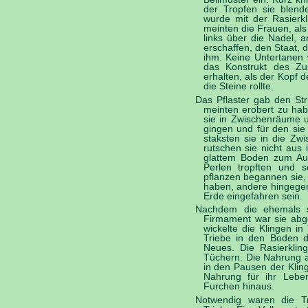
der Tropfen sie blend
wurde mit der Rasierkl
meinten die Frauen, als
links über die Nadel, 
erschaffen, den Staat, 
ihm. Keine Untertanen 
das Konstrukt des Zu
erhalten, als der Kopf d
die Steine rollte.
Das Pflaster gab den Stri
meinten erobert zu hab
sie in Zwischenräume u
gingen und für den sie 
staksten sie in die Z
rutschen sie nicht au
glattem Boden zum Aus
Perlen tropften und 
pflanzen begannen sie,
haben, andere hingegen
Erde eingefahren sein.
Nachdem die ehemals s
Firmament war sie abge
wickelte die Klingen in
Triebe in den Boden d
Neues. Die Rasierklin
Tüchern. Die Nahrung a
in den Pausen der Kling
Nahrung für ihr Lebe
Furchen hinaus.
Notwendig waren die Tr