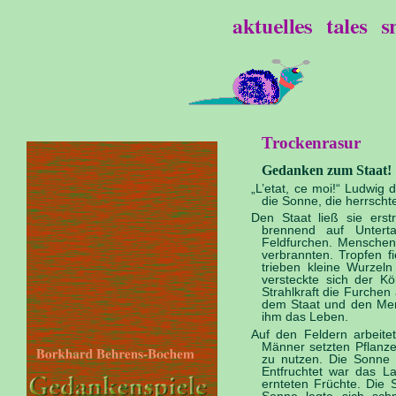
Trockenrasur
Gedanken zum Staat!
„L’etat, ce moi!“ Ludwig 
die Sonne, die herrscht
Den Staat ließ sie erst
brennend auf Unterta
Feldfurchen. Menschen v
verbrannten. Tropfen f
trieben kleine Wurzel
versteckte sich der K
Strahlkraft die Furche
dem Staat und den Men
ihm das Leben.
Auf den Feldern arbeit
Männer setzten Pflanz
zu nutzen. Die Sonne 
Entfruchtet war das L
ernteten Früchte. Die 