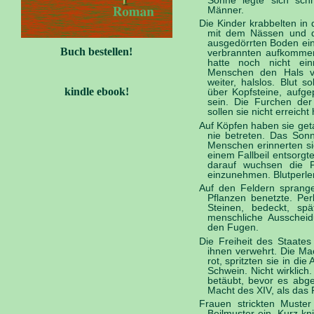
Sonne legte sich sc
Männer.
Die Kinder krabbelten in 
mit dem Nässen und 
ausgedörrten Boden ein
Buch bestellen!
verbrannten aufkommen
hatte noch nicht ei
Menschen den Hals v
weiter, halslos. Blut 
kindle ebook!
über Kopfsteine, aufgep
sein. Die Furchen der
sollen sie nicht erreicht
Auf Köpfen haben sie geta
nie betreten. Das Sonn
Menschen erinnerten si
einem Fallbeil entsorgt
darauf wuchsen die P
einzunehmen. Blutperlen
Auf den Feldern sprang
Pflanzen benetzte. Pe
Steinen, bedeckt, sp
menschliche Ausscheid
den Fugen.
Die Freiheit des Staate
ihnen verwehrt. Die Ma
rot, spritzten sie in d
Schwein. Nicht wirklic
betäubt, bevor es abg
Macht des XIV, als das Fa
Frauen strickten Muste
Beilmuster ein. Kurz kn