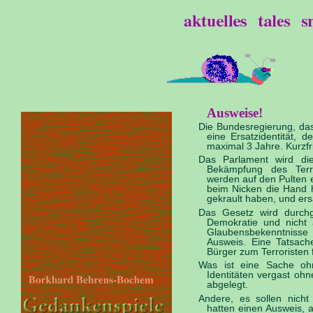
Ausweise!
Die Bundesregierung, das 
eine Ersatzidentität, d
maximal 3 Jahre. Kurzfri
Das Parlament wird die 
Bekämpfung des Terror
werden auf den Pulten e
beim Nicken die Hand h
gekrault haben, und er
Das Gesetz wird durch
Demokratie und nicht 
Glaubensbekenntnisse
Ausweis. Eine Tatsach
Bürger zum Terroristen
Was ist eine Sache oh
Identitäten vergast oh
abgelegt.
Andere, es sollen nicht
hatten einen Ausweis, 